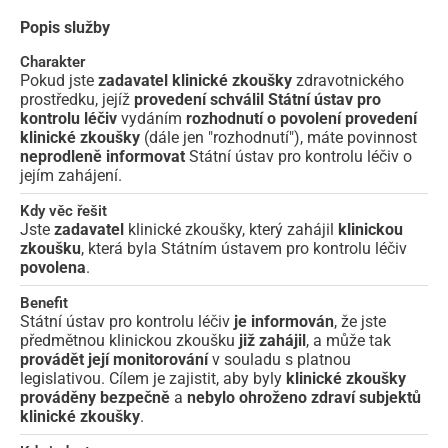
Popis služby
Charakter
Pokud jste
zadavatel klinické zkoušky
zdravotnického
prostředku, jejíž
provedení schválil Státní ústav pro
kontrolu léčiv
vydáním
rozhodnutí o povolení provedení
klinické zkoušky
(dále jen "rozhodnutí"), máte povinnost
neprodleně informovat
Státní ústav pro kontrolu léčiv o
jejím zahájení.
Kdy věc řešit
Jste
zadavatel
klinické zkoušky, který zahájil
klinickou
zkoušku
, která byla Státním ústavem pro kontrolu léčiv
povolena
.
Benefit
Státní ústav pro kontrolu léčiv
je informován
, že jste
předmětnou klinickou zkoušku
již zahájil
, a může tak
provádět její monitorování
v souladu s platnou
legislativou. Cílem je zajistit, aby byly
klinické zkoušky
prováděny bezpečně
a
nebylo ohroženo zdraví subjektů
klinické zkoušky
.