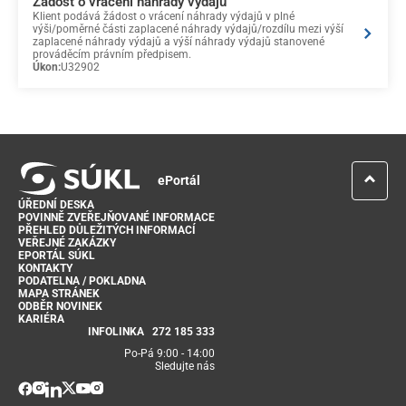
Žádost o vrácení náhrady výdajů
Klient podává žádost o vrácení náhrady výdajů v plné
výši/poměrné části zaplacené náhrady výdajů/rozdílu mezi výší
zaplacené náhrady výdajů a výší náhrady výdajů stanovené
prováděcím právním předpisem.
Úkon:
U32902
ePortál
ÚŘEDNÍ DESKA
POVINNĚ ZVEŘEJŇOVANÉ INFORMACE
PŘEHLED DŮLEŽITÝCH INFORMACÍ
VEŘEJNÉ ZAKÁZKY
EPORTÁL SÚKL
KONTAKTY
PODATELNA / POKLADNA
MAPA STRÁNEK
ODBĚR NOVINEK
KARIÉRA
INFOLINKA
272 185 333
Po-Pá 9:00 - 14:00
Sledujte nás