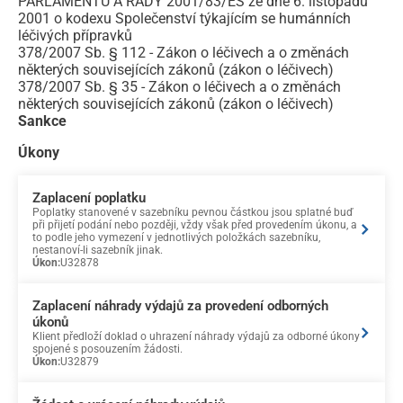
PARLAMENTU A RADY 2001/83/ES ze dne 6. listopadu
2001 o kodexu Společenství týkajícím se humánních
léčivých přípravků
378/2007 Sb. § 112 - Zákon o léčivech a o změnách
některých souvisejících zákonů (zákon o léčivech)
378/2007 Sb. § 35 - Zákon o léčivech a o změnách
některých souvisejících zákonů (zákon o léčivech)
Sankce
Úkony
Zaplacení poplatku
Poplatky stanovené v sazebníku pevnou částkou jsou splatné buď
při přijetí podání nebo později, vždy však před provedením úkonu, a
to podle jeho vymezení v jednotlivých položkách sazebníku,
nestanoví-li sazebník jinak.
Úkon:
U32878
Zaplacení náhrady výdajů za provedení odborných
úkonů
Klient předloží doklad o uhrazení náhrady výdajů za odborné úkony
spojené s posouzením žádosti.
Úkon:
U32879