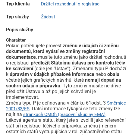
Typ klienta
Držitel rozhodnutí o registraci
Typ služby
Žádost
Popis služby
Charakter
Pokud potřebujete provést
změnu v údajích či změnu
dokumentů, která vyústí ve změny registrační
dokumentace
, musíte tuto změnu jako držitel rozhodnutí
o registraci
předložit Státnímu ústavu pro kontrolu léčiv
ke schválení
(dále jen "Ústav"). Změnami typu P dochází
k
úpravám v údajích příbalové informace
nebo
obalu
včetně jejich grafických návrhů, které
nemají dopad na
souhrn údajů o přípravku
. Tyto změny musíte nejdříve
předložit Ústavu a až po jejich schválení je
implementovat.
Změna typu P je definována v článku 61odst. 3
Směrnice
. Další informace týkající se této změny lze
2001/83/ES
najít na
.
stránkách CMDh (pracovní skupiny EMA)
Léková agentura státu, který jste si zvolili jako referenční
stát při registraci léčivého přípravku, změnu jménem
ostatních států vystupujících v roli zúčastněného státu