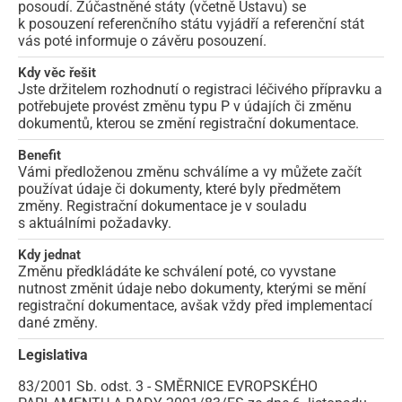
posoudí. Zúčastněné státy (včetně Ústavu) se
k posouzení referenčního státu vyjádří a referenční stát
vás poté informuje o závěru posouzení.
Kdy věc řešit
Jste držitelem rozhodnutí o registraci léčivého přípravku a
potřebujete provést změnu typu P v údajích či změnu
dokumentů, kterou se změní registrační dokumentace.
Benefit
Vámi předloženou změnu schválíme a vy můžete začít
používat údaje či dokumenty, které byly předmětem
změny. Registrační dokumentace je v souladu
s aktuálními požadavky.
Kdy jednat
Změnu předkládáte ke schválení poté, co vyvstane
nutnost změnit údaje nebo dokumenty, kterými se mění
registrační dokumentace, avšak vždy před implementací
dané změny.
Legislativa
83/2001 Sb. odst. 3 - SMĚRNICE EVROPSKÉHO