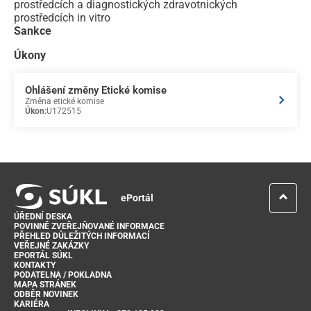
prostředcích a diagnostických zdravotnických
prostředcích in vitro
Sankce
Úkony
Ohlášení změny Etické komise
Změna etické komise
Úkon:
U172515
ePortál
ÚŘEDNÍ DESKA
POVINNĚ ZVEŘEJŇOVANÉ INFORMACE
PŘEHLED DŮLEŽITÝCH INFORMACÍ
VEŘEJNÉ ZAKÁZKY
EPORTÁL SÚKL
KONTAKTY
PODATELNA / POKLADNA
MAPA STRÁNEK
ODBĚR NOVINEK
KARIÉRA