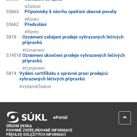
#Žádost
S5663
Připomínky k návrhu opatření obecné povahy
#Řízení
S5662
Předvolání
#Řízení
S818
Oznámení zahájení prodeje vyhrazených léčivých
přípravků
#Oznámení
S14518
Oznámení ukončení prodeje vyhrazených léčivých
přípravků
#Oznámení
S814
Vydání certifikátu o správné praxi prodejců
vyhrazených léčivých přípravků
#Vydání
#Žádost
ePortál
ÚŘEDNÍ DESKA
POVINNĚ ZVEŘEJŇOVANÉ INFORMACE
PŘEHLED DŮLEŽITÝCH INFORMACÍ