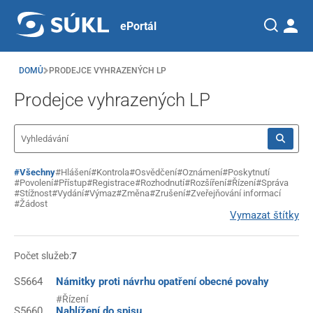
ePortál
DOMŮ
PRODEJCE VYHRAZENÝCH LP
Prodejce vyhrazených LP
#Všechny
#Hlášení
#Kontrola
#Osvědčení
#Oznámení
#Poskytnutí
#Povolení
#Přístup
#Registrace
#Rozhodnutí
#Rozšíření
#Řízení
#Správa
#Stížnost
#Vydání
#Výmaz
#Změna
#Zrušení
#Zveřejňování informací
#Žádost
Vymazat štítky
Počet služeb:
7
S5664
Námitky proti návrhu opatření obecné povahy
#Řízení
S5660
Nahlížení do spisu