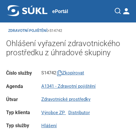
ePortál
ZDRAVOTNÍ POJIŠTĚNÍ
S14742
Ohlášení vyřazení zdravotnického
prostředku z úhradové skupiny
Číslo služby
S14742
Zkopírovat
Agenda
A1341 - Zdravotní pojištění
Útvar
Zdravotnické prostředky
Typ klienta
Výrobce ZP
Distributor
Typ služby
Hlášení