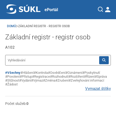
ePortál
DOMŮ
ZÁKLADNÍ REGISTR - REGISTR OSOB
Základní registr - registr osob
A102
#Všechny
#Hlášení
#Kontrola
#Osvědčení
#Oznámení
#Poskytnutí
#Povolení
#Přístup
#Registrace
#Rozhodnutí
#Rozšíření
#Řízení
#Správa
#Stížnost
#Vydání
#Výmaz
#Změna
#Zrušení
#Zveřejňování informací
#Žádost
Vymazat štítky
Počet služeb:
0