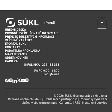
ePortál
ÚŘEDNÍ DESKA
POVINNĚ ZVEŘEJŇOVANÉ INFORMACE
PŘEHLED DŮLEŽITÝCH INFORMACÍ
VEŘEJNÉ ZAKÁZKY
EPORTÁL SÚKL
KONTAKTY
PODATELNA / POKLADNA
MAPA STRÁNEK
ODBĚR NOVINEK
KARIÉRA
INFOLINKA
272 185 333
Po-Pá 9:00 - 14:00
Sledujte nás
© 2026 SÚKL všechna práva vyhrazena
Ochrana osobních údajů
|
Prohlášení o přístupnosti
|
Podmínky využívání
služeb webové prezentace
|
Oznam.to
|
RSS
|
Nastavení cookies