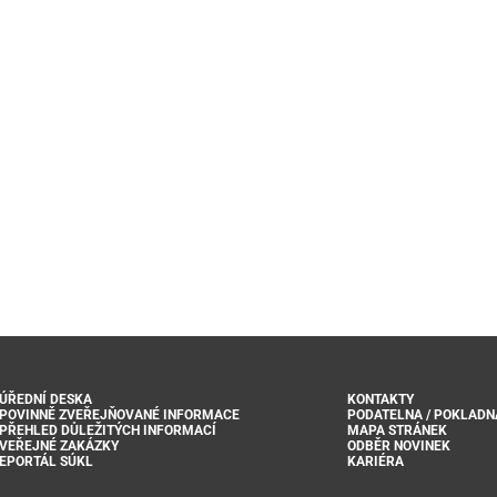
ÚŘEDNÍ DESKA
KONTAKTY
POVINNĚ ZVEŘEJŇOVANÉ INFORMACE
PODATELNA / POKLADN
PŘEHLED DŮLEŽITÝCH INFORMACÍ
MAPA STRÁNEK
VEŘEJNÉ ZAKÁZKY
ODBĚR NOVINEK
EPORTÁL SÚKL
KARIÉRA