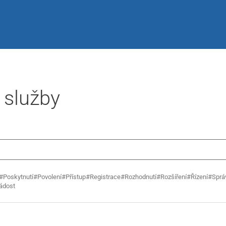
í služby
#Poskytnutí
#Povolení
#Přístup
#Registrace
#Rozhodnutí
#Rozšíření
#Řízení
#Sprá
ádost