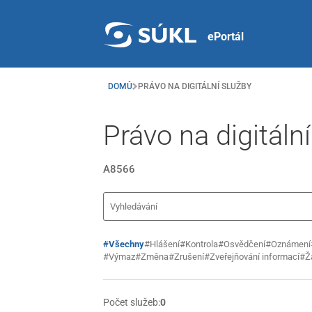
ePortál
DOMŮ
PRÁVO NA DIGITÁLNÍ SLUŽBY
Právo na digitáln
A8566
#Všechny
#Hlášení
#Kontrola
#Osvědčení
#Oznámení
#Výmaz
#Změna
#Zrušení
#Zveřejňování informací
#Ž
Počet služeb:
0