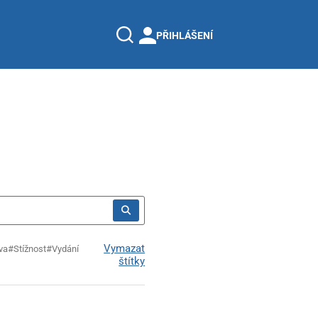
PŘIHLÁŠENÍ
Vymazat
va
#Stížnost
#Vydání
štítky