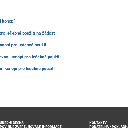
í konopí
pro léčebné použití na žádost
onopí pro léčebné použití
ování konopí pro léčebné použití
in konopí pro léčebné použití
ÚŘEDNÍ DESKA
KONTAKTY
POVINNĚ ZVEŘEJŇOVANÉ INFORMACE
PODATELNA / POKLADN