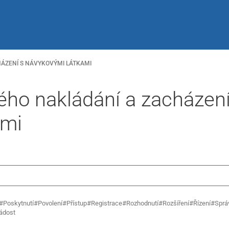
ÁZENÍ S NÁVYKOVÝMI LÁTKAMI
ého nakládání a zacházení
ami
#Poskytnutí
#Povolení
#Přístup
#Registrace
#Rozhodnutí
#Rozšíření
#Řízení
#Sprá
ádost