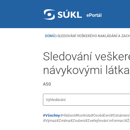
ePortál
DOMŮ
SLEDOVÁNÍ VEŠKERÉHO NAKLÁDÁNÍ A ZACH
Sledování vešker
návykovými látk
A50
#Všechny
#Hlášení
#Kontrola
#Osvědčení
#Oznámení
#Výmaz
#Změna
#Zrušení
#Zveřejňování informací
#Ž