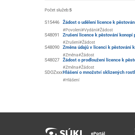
Počet služeb:
5
S15446
Žádost o udělení licence k pěstován
#Povolení
#Vydání
#Žádost
S48091
Zrušení licence k pěstování konopí 
#Zrušení
#Žádost
S48090
Změna údajů v licenci k pěstování k
#Změna
#Žádost
S48027
Žádost o prodloužení licence k pěst
#Změna
#Žádost
SDOZxxx
Hlášení o množství sklizených rostl
#Hlášení
ePortál