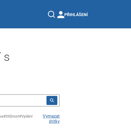
PŘIHLÁŠENÍ
 s
Vymazat
va
#Stížnost
#Vydání
štítky