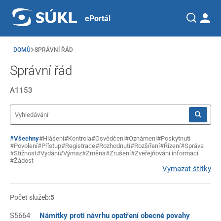
ePortál
DOMŮ
SPRÁVNÍ ŘÁD
Správní řád
A1153
#Všechny
#Hlášení
#Kontrola
#Osvědčení
#Oznámení
#Poskytnutí
#Povolení
#Přístup
#Registrace
#Rozhodnutí
#Rozšíření
#Řízení
#Správa
#Stížnost
#Vydání
#Výmaz
#Změna
#Zrušení
#Zveřejňování informací
#Žádost
Vymazat štítky
Počet služeb:
5
S5664
Námitky proti návrhu opatření obecné povahy