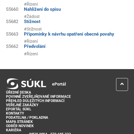
#Řízení
S5660
Nahlížení do spisu
#Žádost
S5682
Stížnost
#Stížnost
S5663
Připomínky k návrhu opatření obecné povahy
#Řízení
S5662
Předvolání
#Řízení
ePortál
ÚŘEDNÍ DESKA
POVINNĚ ZVEŘEJŇOVANÉ INFORMACE
PŘEHLED DŮLEŽITÝCH INFORMACÍ
VEŘEJNÉ ZAKÁZKY
EPORTÁL SÚKL
KONTAKTY
PODATELNA / POKLADNA
MAPA STRÁNEK
ODBĚR NOVINEK
KARIÉRA